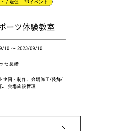
ト
/
販促・PRイベント
ポーツ体験教室
9/10
〜
2023/09/10
ッセ長崎
ト企画・制作
、
会場施工/装飾/
配
、
会場施設管理