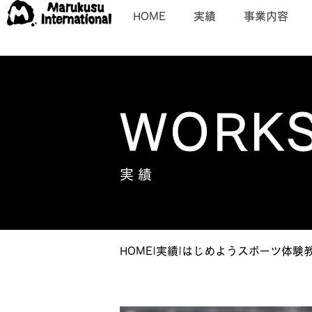
HOME
実績
事業内容
WORK
実 績
HOME
|
実績
|
はじめようスポーツ体験